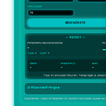
MIN CONF
🎲
GENERATE
— READY —
PASARAN REKOMENDASI
A
-
-
-
Tipe:
Conf:
BBFS
ANGKA IKUT
SHIO
-
-
-
Tips: Ini simulasi hiburan. Tetap bijak & disipli
3 Alternatif Angka
Disclaimer: Hasil di halaman ini random (simulasi), bukan ac