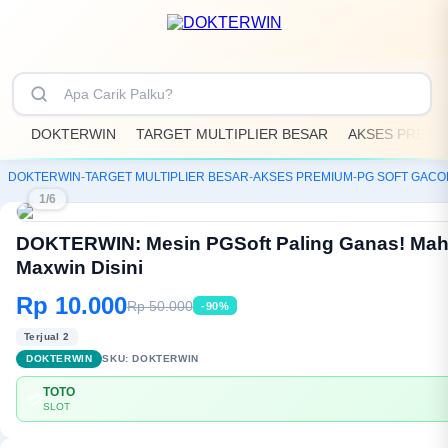
DOKTERWIN
TARGET MULTIPLIER BESAR
AKSES PREMI
DOKTERWIN
-
TARGET MULTIPLIER BESAR
-
AKSES PREMIUM
-
PG SOFT GACO
1/6
DOKTERWIN: Mesin PGSoft Paling Ganas! Mah
Maxwin Disini
Rp 10.000
Rp 50.000
-90%
Terjual 2
DOKTERWIN
SKU:
DOKTERWIN
TOTO
💳
SLOT